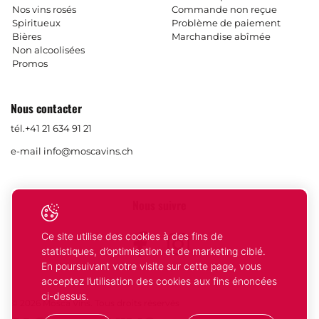
Nos vins rosés
Commande non reçue
Spiritueux
Problème de paiement
Bières
Marchandise abîmée
Non alcoolisées
Promos
Nous contacter
tél.
+41 21 634 91 21
e-mail
info@moscavins.ch
Nous suivre
Ce site utilise des cookies à des fins de
Facebook
Instagram
statistiques, d’optimisation et de marketing ciblé.
En poursuivant votre visite sur cette page, vous
acceptez l’utilisation des cookies aux fins énoncées
ci-dessus.
© 2026 Mosca Vins. Tous droits réservés