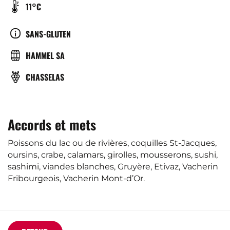
TEMPÉRATURE
11°C
DE
SERVICE
CULTURE
SANS-GLUTEN
(°C)
BRASSERIE
HAMMEL SA
CÉPAGE(S)
CHASSELAS
Accords et mets
Poissons du lac ou de rivières, coquilles St-Jacques,
oursins, crabe, calamars, girolles, mousserons, sushi,
sashimi, viandes blanches, Gruyère, Etivaz, Vacherin
Fribourgeois, Vacherin Mont-d’Or.