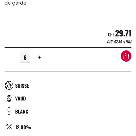
de garde.
29.71
CHF
CHF
42.44
/LITRE
-
+
RÉGION
SUISSE
TYPE
VAUD
DE
COULEUR
BLANC
BIÈRE
ALCOOL
12.00%
(%)