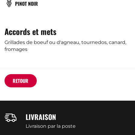
CÉPAGE(S)
PINOT NOIR
Accords et mets
Grillades de boeuf ou d'agneau, tournedos, canard,
fromages
RETOUR
LIVRAISON
Livraison par la poste