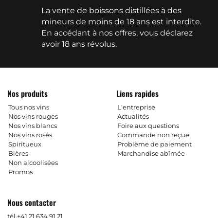
La vente de boissons distillées à des
mineurs de moins de 18 ans est interdite.
En accédant à nos offres, vous déclarez
avoir 18 ans révolus.
Nos produits
Liens rapides
Tous nos vins
L'entreprise
Nos vins rouges
Actualités
Nos vins blancs
Foire aux questions
Nos vins rosés
Commande non reçue
Spiritueux
Problème de paiement
Bières
Marchandise abîmée
Non alcoolisées
Promos
Nous contacter
tél.
+41 21 634 91 21