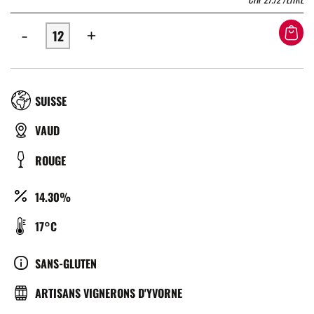
-
+
RÉGION
SUISSE
TYPE
VAUD
DE
COULEUR
ROUGE
BIÈRE
ALCOOL
14.30%
(%)
TEMPÉRATURE
17°C
DE
SERVICE
CULTURE
SANS-GLUTEN
(°C)
BRASSERIE
ARTISANS VIGNERONS D'YVORNE