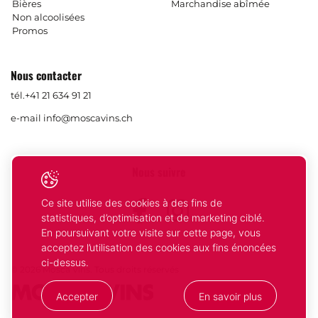
Bières
Marchandise abîmée
Non alcoolisées
Promos
Nous contacter
tél.
+41 21 634 91 21
e-mail
info@moscavins.ch
Nous suivre
Ce site utilise des cookies à des fins de
Facebook
Instagram
statistiques, d’optimisation et de marketing ciblé.
En poursuivant votre visite sur cette page, vous
acceptez l’utilisation des cookies aux fins énoncées
ci-dessus.
© 2026 Mosca Vins. Tous droits réservés
Accepter
En savoir plus