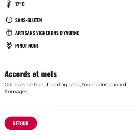
TEMPÉRATURE
17°C
DE
SERVICE
CULTURE
SANS-GLUTEN
(°C)
BRASSERIE
ARTISANS VIGNERONS D'YVORNE
CÉPAGE(S)
PINOT NOIR
Accords et mets
Grillades de boeuf ou d'agneau, tournedos, canard,
fromages
RETOUR