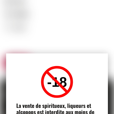
RÉGION
FRANCE
TYPE
LIQUEURS
DE
BIÈRE
ALCOOL
17.90°C
(%)
RETOUR
-18
LIVRAISON
Livraison par la poste
La vente de spiritueux, liqueurs et
alcopops est interdite aux moins de