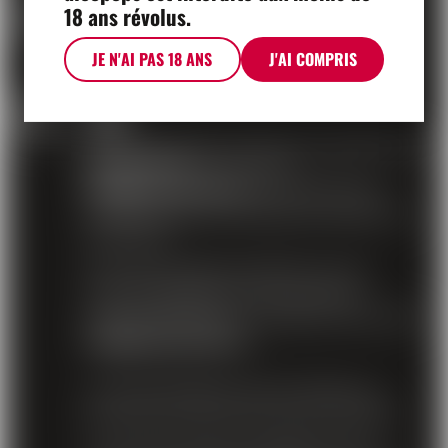
PAIEMENT
18 ans révolus.
Payez en ligne d'une manière sûre
JE N'AI PAS 18 ANS
J'AI COMPRIS
AIDE
Nous répondons à toutes vos questions au
021 634 91 21
ou par mail à
info@moscavins.ch
concernant des
problèmes de commande, de livraison ou
de produit.
Pour des questions relatives au site
internet (problèmes de connexion,
mauvais affichage, ...), veuillez nous écrire à
info@moscavins.ch
.
La vente de bières, vins et cidres aux
jeunes de moins de 16 ans est interdite.