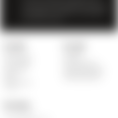
La vente de boissons distillées à des
mineurs de moins de 18 ans est interdite.
En accédant à nos offres, vous déclarez
avoir 18 ans révolus.
Nos produits
Liens rapides
Tous nos vins
L'entreprise
Nos vins rouges
Actualités
Nos vins blancs
Foire aux questions
Nos vins rosés
Commande non reçue
Spiritueux
Problème de paiement
Bières
Marchandise abîmée
Non alcoolisées
Promos
Nous contacter
tél.
+41 21 634 91 21