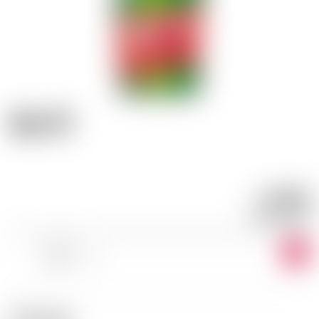
Get 27
21.53
CHF
CHF
30.76
/LITRE
-
+