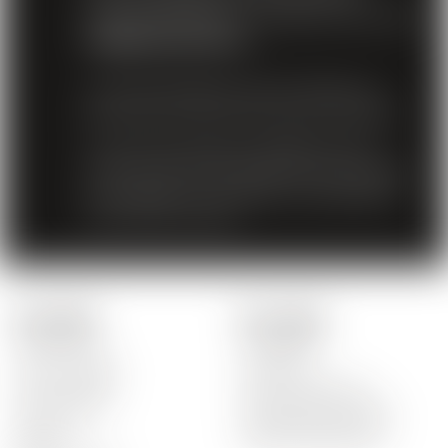
mauvais affichage, ...), veuillez nous écrire à
info@moscavins.ch
.
La vente de bières, vins et cidres aux
jeunes de moins de 16 ans est interdite.
La vente de boissons distillées à des
mineurs de moins de 18 ans est interdite.
En accédant à nos offres, vous déclarez
avoir 18 ans révolus.
Nos produits
Liens rapides
Tous nos vins
L'entreprise
Nos vins rouges
Actualités
Nos vins blancs
Foire aux questions
Nos vins rosés
Commande non reçue
Spiritueux
Problème de paiement
Bières
Marchandise abîmée