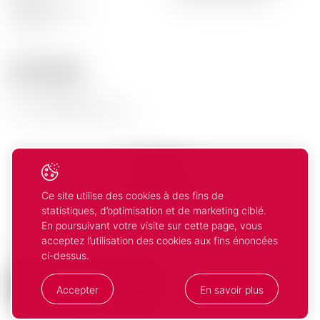
Non alcoolisées
Promos
Nous contacter
tél.
+41 21 634 91 21
e-mail
info@moscavins.ch
Nous suivre
Ce site utilise des cookies à des fins de
Facebook
Instagram
statistiques, d’optimisation et de marketing ciblé.
En poursuivant votre visite sur cette page, vous
acceptez l’utilisation des cookies aux fins énoncées
ci-dessus.
© 2026 Mosca Vins. Tous droits réservés
Accepter
En savoir plus
Votre
Compris