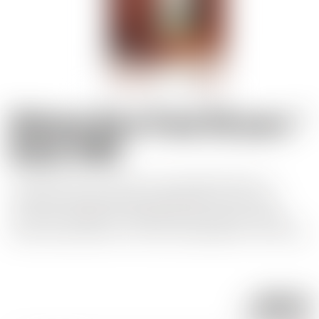
Malecon Rare Proof 20 years *
Batch 1999
Le 20 ans est une mise en bouteille limitée. La
mélasse des plantations régionales de canne à
sucre est utilisée et distillée selon le style cubain –
dans des alambics en colonne (distillation continue).
105.43
CHF