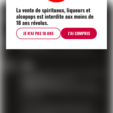
La vente de spiritueux, liqueurs et
alcopops est interdite aux moins de
LIVRAISON
18 ans révolus.
Livraison par la poste
JE N'AI PAS 18 ANS
J'AI COMPRIS
PAIEMENT
Payez en ligne d'une manière sûre
AIDE
Nous répondons à toutes vos questions au
021 634 91 21
ou par mail à
info@moscavins.ch
concernant des
problèmes de commande, de livraison ou
de produit.
Pour des questions relatives au site
internet (problèmes de connexion,