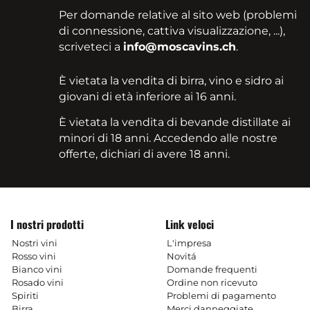
Per domande relative al sito web (problemi
di connessione, cattiva visualizzazione, ...),
scriveteci a
info@moscavins.ch
.
È vietata la vendita di birra, vino e sidro ai
giovani di età inferiore ai 16 anni.
È vietata la vendita di bevande distillate ai
minori di 18 anni. Accedendo alle nostre
offerte, dichiari di avere 18 anni.
I nostri prodotti
Link veloci
Nostri vini
L'impresa
Rosso vini
Novitá
Bianco vini
Domande frequenti
Rosado vini
Ordine non ricevuto
Spiriti
Problemi di pagamento
Birra
Merci danneggiate