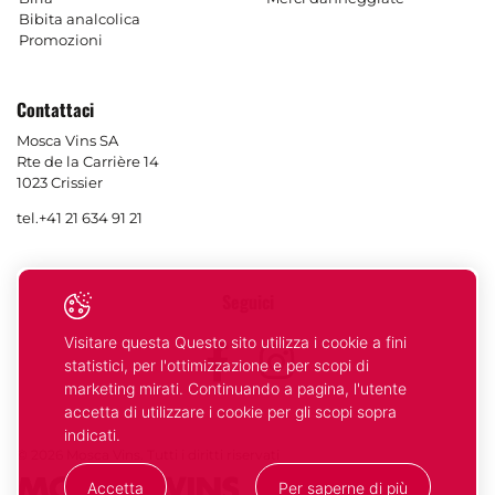
Bibita analcolica
Promozioni
Contattaci
Mosca Vins SA
Rte de la Carrière 14
1023 Crissier
tel.
+41 21 634 91 21
Seguici
Visitare questa Questo sito utilizza i cookie a fini
Facebook
Instagram
statistici, per l'ottimizzazione e per scopi di
marketing mirati. Continuando a pagina, l'utente
accetta di utilizzare i cookie per gli scopi sopra
indicati.
© 2026 Mosca Vins. Tutti i diritti riservati
Accetta
Per saperne di più