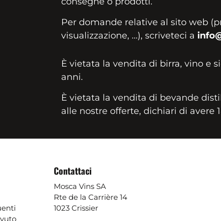
consegne o prodotti.
Per domande relative al sito web (p
visualizzazione, ...), scriveteci a
info
È vietata la vendita di birra, vino e s
anni.
È vietata la vendita di bevande disti
alle nostre offerte, dichiari di avere 
Contattaci
Mosca Vins SA
Rte de la Carrière 14
enti
1023 Crissier
evuto