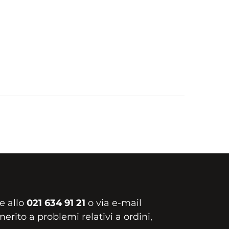
e allo
021 634 91 21
o via e-mail
erito a problemi relativi a ordini,