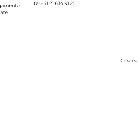
tel.
+41 21 634 91 21
agamento
ate
Created 