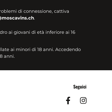
roblemi di connessione, cattiva
@moscavins.ch
.
idro ai giovani di età inferiore ai 16
llate ai minori di 18 anni. Accedendo
18 anni.
Seguici
Facebook
Insta