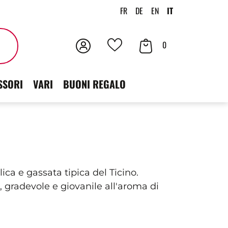
FR
DE
EN
IT
Accedi
Contenuto
Cercare
0
I
der
tuoi
SSORI
VARI
BUONI REGALO
carrello
preferiti
ca e gassata tipica del Ticino.
, gradevole e giovanile all'aroma di