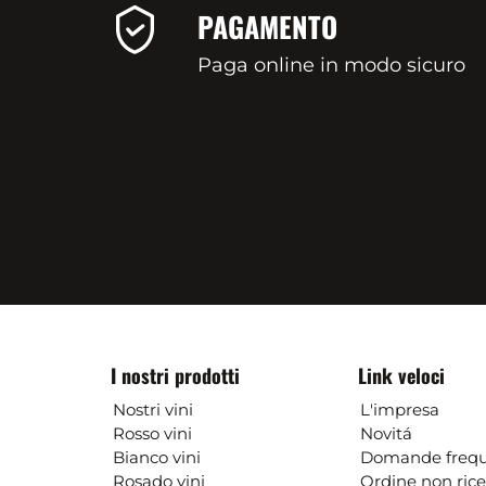
PAGAMENTO
Paga online in modo sicuro
I nostri prodotti
Link veloci
Nostri vini
L'impresa
Rosso vini
Novitá
Bianco vini
Domande frequ
Rosado vini
Ordine non ric