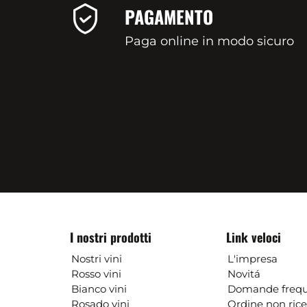
PAGAMENTO
Paga online in modo sicuro
I nostri prodotti
Link veloci
Nostri vini
L'impresa
Rosso vini
Novitá
Bianco vini
Domande frequ
Rosado vini
Ordine non ric