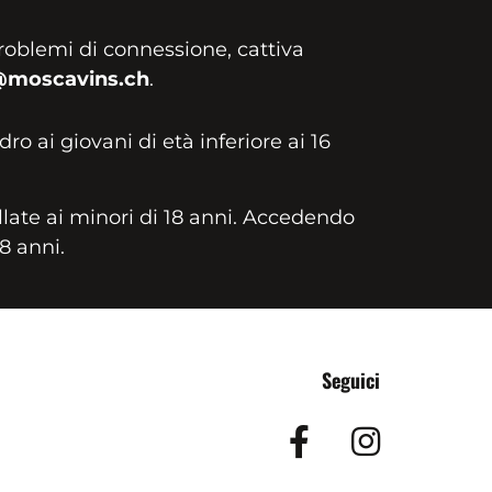
roblemi di connessione, cattiva
@moscavins.ch
.
idro ai giovani di età inferiore ai 16
llate ai minori di 18 anni. Accedendo
18 anni.
Seguici
Facebook
Insta