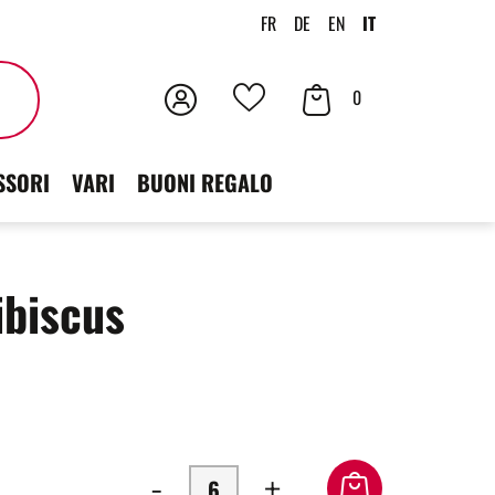
FR
DE
EN
IT
Accedi
Contenuto
Cercare
0
I
der
tuoi
SSORI
VARI
BUONI REGALO
carrello
preferiti
ibiscus
-
+