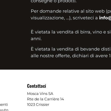
consegne o prodotti.
Per domande relative al sito web (p
visualizzazione, ...), scriveteci a
info
È vietata la vendita di birra, vino e s
anni.
È vietata la vendita di bevande disti
alle nostre offerte, dichiari di avere 
Contattaci
Mosca Vins SA
Rte de la Carrière 14
enti
1023 Crissier
evuto