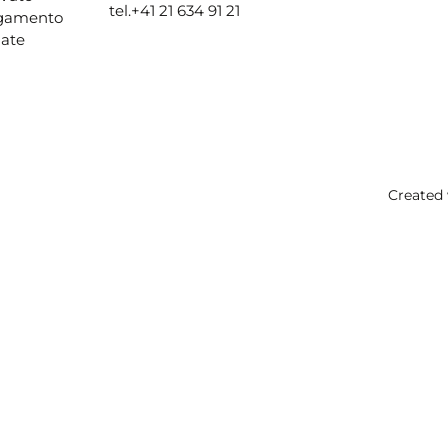
tel.
+41 21 634 91 21
agamento
ate
Created 