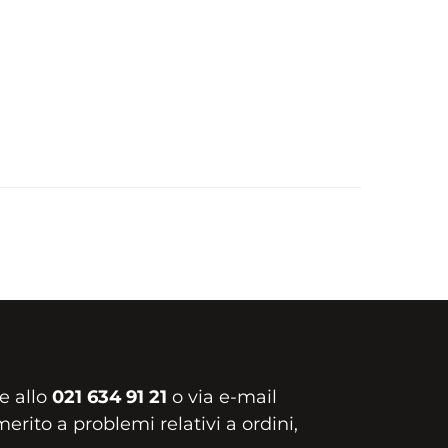
e allo
021 634 91 21
o via e-mail
erito a problemi relativi a ordini,