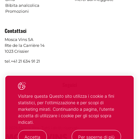
Bibita analcolica
Promozioni
Contattaci
Mosca Vins SA
Rte de la Carrière 14
1023 Crissier
tel.
+41 21 634 91 21
Seguici
Visitare questa Questo sito utilizza i cookie a fini
Facebook
Instagram
statistici, per l'ottimizzazione e per scopi di
marketing mirati. Continuando a pagina, l'utente
accetta di utilizzare i cookie per gli scopi sopra
indicati.
© 2026 Mosca Vins. Tutti i diritti riservati
Accetta
Per saperne di più