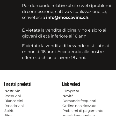
Per domande relative al sito web (problemi
di connessione, cattiva visualizzazione, ...),
scriveteci a
info@moscavins.ch
.
È vietata la vendita di birra, vino e sidro ai
giovani di età inferiore ai 16 anni.
È vietata la vendita di bevande distillate ai
minori di 18 anni. Accedendo alle nostre
offerte, dichiari di avere 18 anni.
I nostri prodotti
Link veloci
Nostri vini
L'impresa
Rosso vini
Novitá
Bianco vini
Domande frequenti
Rosado vini
Ordine non ricevuto
Spiriti
Problemi di pagamento
Birra
Merci danneggiate