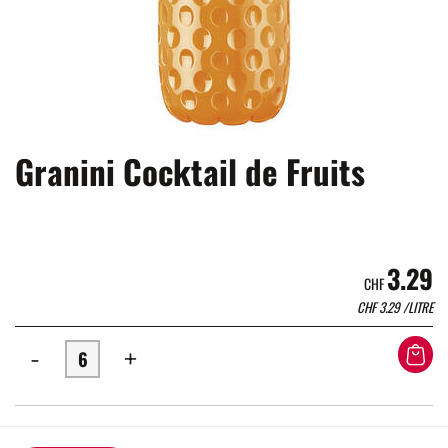
Granini Cocktail de Fruits
3.29
CHF
CHF
3.29
/LITRE
-
+