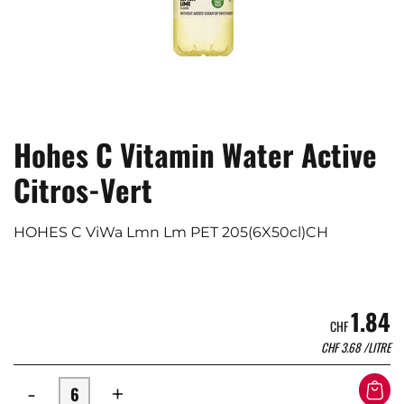
Hohes C Vitamin Water Active
Citros-Vert
HOHES C ViWa Lmn Lm PET 205(6X50cl)CH
1.84
CHF
CHF
3.68
/LITRE
-
+