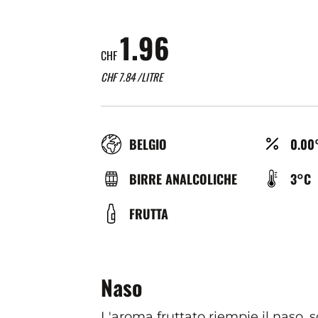
1.96
CHF
CHF
7.84
/LITRE
RÉGION
ALCO
BELGIO
0.00
(%)
TYPE
TEMP
BIRRE ANALCOLICHE
3°C
DE
DE
COULEUR
FRUTTA
BIÈRE
SERV
(°C)
Naso
L'aroma fruttato riempie il naso, 