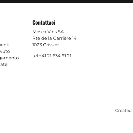
Contattaci
Mosca Vins SA
Rte de la Carrière 14
enti
1023 Crissier
evuto
tel.
+41 21 634 91 21
agamento
ate
Created 