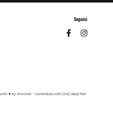
Seguici
Facebook
Insta
with ♥ by Artionet
-
Generated with IceCube2.Net