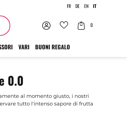
FR
DE
EN
IT
Accedi
Contenuto
Cercare
0
I
der
tuoi
SSORI
VARI
BUONI REGALO
carrello
preferiti
e 0.0
mente al momento giusto, i nostri
ervare tutto l'intenso sapore di frutta