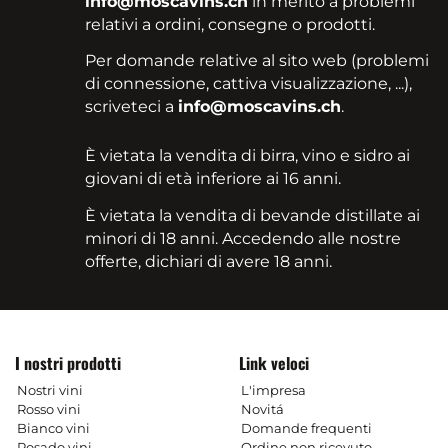
info@moscavins.ch
in merito a problemi
relativi a ordini, consegne o prodotti.
Per domande relative al sito web (problemi
di connessione, cattiva visualizzazione, ...),
scriveteci a
info@moscavins.ch
.
È vietata la vendita di birra, vino e sidro ai
giovani di età inferiore ai 16 anni.
È vietata la vendita di bevande distillate ai
minori di 18 anni. Accedendo alle nostre
offerte, dichiari di avere 18 anni.
I nostri prodotti
Link veloci
Nostri vini
L'impresa
Rosso vini
Novitá
Bianco vini
Domande frequenti
Rosado vini
Ordine non ricevuto