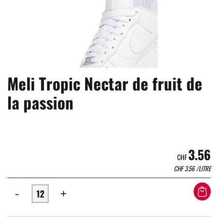
Meli Tropic Nectar de fruit de
la passion
3.56
CHF
CHF
3.56
/LITRE
-
+