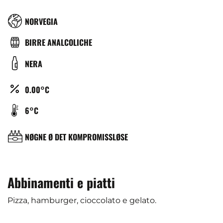
RÉGION
NORVEGIA
TYPE
BIRRE ANALCOLICHE
DE
COULEUR
NERA
BIÈRE
ALCOOL
0.00°C
(%)
TEMPÉRATURE
6°C
DE
SERVICE
BRASSERIE
NØGNE Ø DET KOMPROMISSLØSE
(°C)
Abbinamenti e piatti
Pizza, hamburger, cioccolato e gelato.