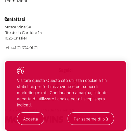
Promozioni
Contattaci
Mosca Vins SA
Rte de la Carrière 14
1023 Crissier
tel.
+41 21 634 91 21
Seguici
Visitare questa Questo sito utilizza i cookie a fini
Facebook
Instagram
statistici, per l'ottimizzazione e per scopi di
marketing mirati. Continuando a pagina, l'utente
accetta di utilizzare i cookie per gli scopi sopra
indicati.
© 2026 Mosca Vins. Tutti i diritti riservati
Accetta
Per saperne di più
La tua
OK