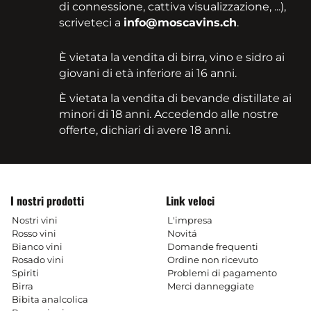
di connessione, cattiva visualizzazione, ...),
scriveteci a
info@moscavins.ch
.
È vietata la vendita di birra, vino e sidro ai
giovani di età inferiore ai 16 anni.
È vietata la vendita di bevande distillate ai
minori di 18 anni. Accedendo alle nostre
offerte, dichiari di avere 18 anni.
I nostri prodotti
Link veloci
Nostri vini
L'impresa
Rosso vini
Novitá
Bianco vini
Domande frequenti
Rosado vini
Ordine non ricevuto
Spiriti
Problemi di pagamento
Birra
Merci danneggiate
Bibita analcolica