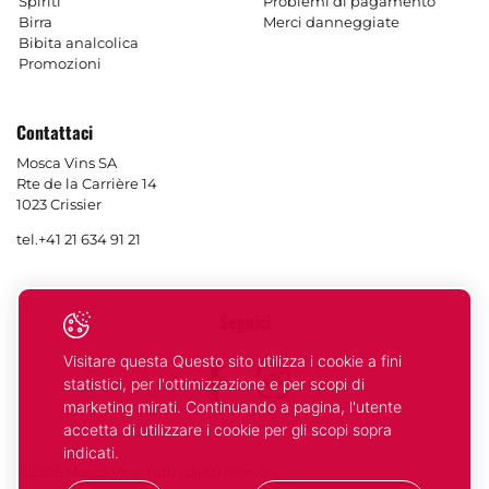
Spiriti
Problemi di pagamento
Birra
Merci danneggiate
Bibita analcolica
Promozioni
Contattaci
Mosca Vins SA
Rte de la Carrière 14
1023 Crissier
tel.
+41 21 634 91 21
Seguici
Visitare questa Questo sito utilizza i cookie a fini
Facebook
Instagram
statistici, per l'ottimizzazione e per scopi di
marketing mirati. Continuando a pagina, l'utente
accetta di utilizzare i cookie per gli scopi sopra
indicati.
© 2026 Mosca Vins. Tutti i diritti riservati