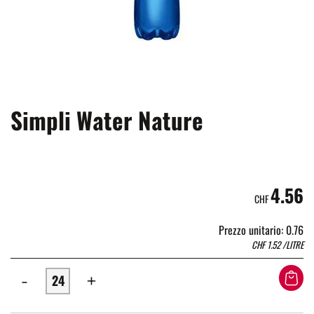
Simpli Water Nature
4.56
CHF
Prezzo unitario: 0.76
CHF
1.52
/LITRE
-
+