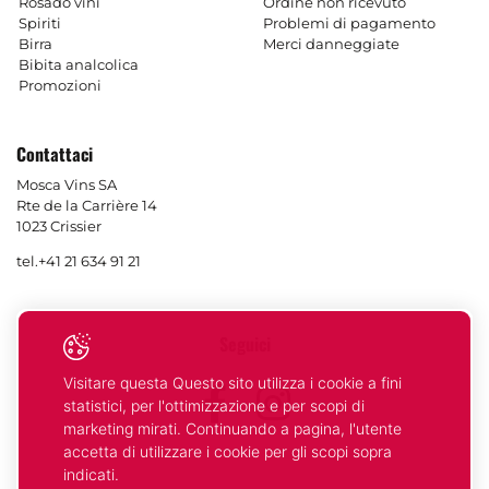
Rosado vini
Ordine non ricevuto
Spiriti
Problemi di pagamento
Birra
Merci danneggiate
Bibita analcolica
Promozioni
Contattaci
Mosca Vins SA
Rte de la Carrière 14
1023 Crissier
tel.
+41 21 634 91 21
Seguici
Visitare questa Questo sito utilizza i cookie a fini
Facebook
Instagram
statistici, per l'ottimizzazione e per scopi di
marketing mirati. Continuando a pagina, l'utente
accetta di utilizzare i cookie per gli scopi sopra
indicati.