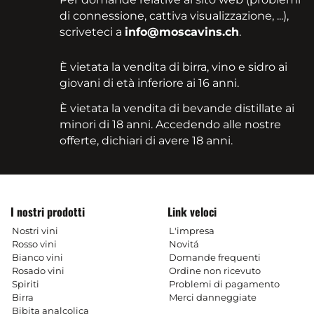
di connessione, cattiva visualizzazione, ...),
scriveteci a
info@moscavins.ch
.
È vietata la vendita di birra, vino e sidro ai
giovani di età inferiore ai 16 anni.
È vietata la vendita di bevande distillate ai
minori di 18 anni. Accedendo alle nostre
offerte, dichiari di avere 18 anni.
I nostri prodotti
Link veloci
Nostri vini
L'impresa
Rosso vini
Novitá
Bianco vini
Domande frequenti
Rosado vini
Ordine non ricevuto
Spiriti
Problemi di pagamento
Birra
Merci danneggiate
Bibita analcolica