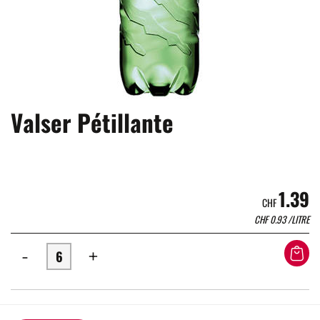
Valser Pétillante
1.39
CHF
CHF
0.93
/LITRE
-
+