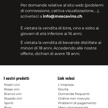
Per domande relative al sito web (problemi
di connessione, cattiva visualizzazione, ...),
scriveteci a
info@moscavins.ch
.
È vietata la vendita di birra, vino e sidro ai
giovani di età inferiore ai 16 anni.
È vietata la vendita di bevande distillate ai
minori di 18 anni. Accedendo alle nostre
offerte, dichiari di avere 18 anni.
I nostri prodotti
Link veloci
Nostri vini
L'impresa
Rosso vini
Novitá
Bianco vini
Domande frequenti
Rosado vini
Ordine non ricevuto
Spiriti
Problemi di pagamento
Birra
Merci danneggiate