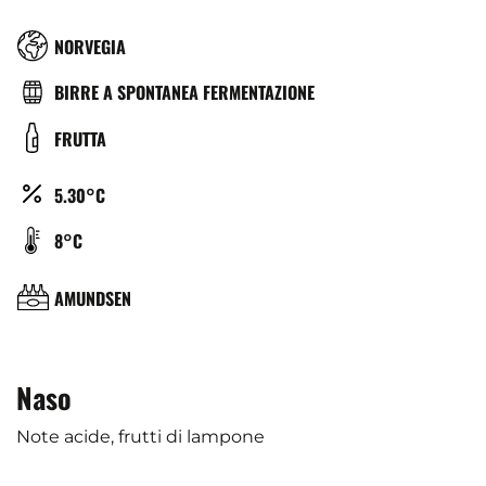
RÉGION
NORVEGIA
TYPE
BIRRE A SPONTANEA FERMENTAZIONE
DE
COULEUR
FRUTTA
BIÈRE
ALCOOL
5.30°C
(%)
TEMPÉRATURE
8°C
DE
SERVICE
BRASSERIE
AMUNDSEN
(°C)
Naso
Note acide, frutti di lampone