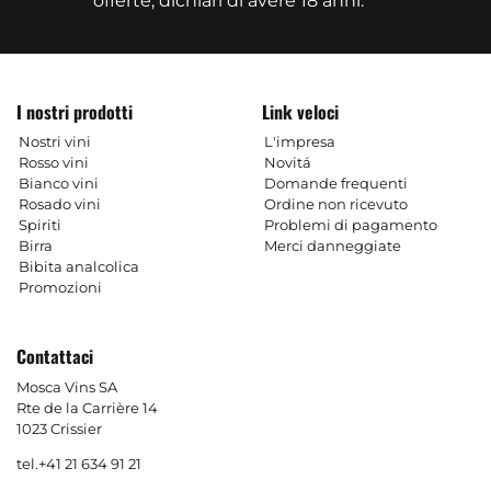
offerte, dichiari di avere 18 anni.
I nostri prodotti
Link veloci
Nostri vini
L'impresa
Rosso vini
Novitá
Bianco vini
Domande frequenti
Rosado vini
Ordine non ricevuto
Spiriti
Problemi di pagamento
Birra
Merci danneggiate
Bibita analcolica
Promozioni
Contattaci
Mosca Vins SA
Rte de la Carrière 14
1023 Crissier
tel.
+41 21 634 91 21