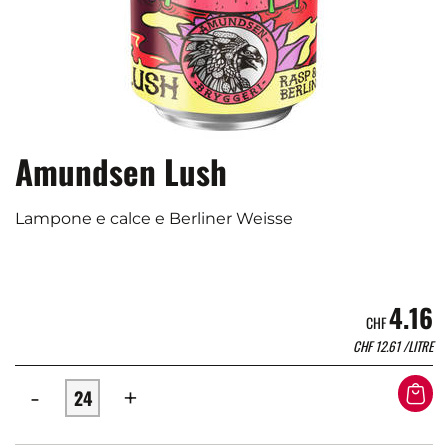
Amundsen Lush
Lampone e calce e Berliner Weisse
4.16
CHF
CHF
12.61
/LITRE
-
+