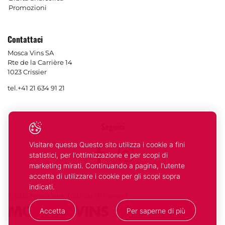
Promozioni
Contattaci
Mosca Vins SA
Rte de la Carrière 14
1023 Crissier
tel.
+41 21 634 91 21
Seguici
Visitare questa Questo sito utilizza i cookie a fini
Facebook
Instagram
statistici, per l'ottimizzazione e per scopi di
marketing mirati. Continuando a pagina, l'utente
accetta di utilizzare i cookie per gli scopi sopra
indicati.
© 2026 Mosca Vins. Tutti i diritti riservati
Accetta
Per saperne di più