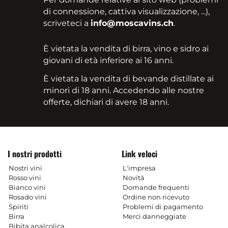
di connessione, cattiva visualizzazione, ...),
scriveteci a
info@moscavins.ch
.
È vietata la vendita di birra, vino e sidro ai
giovani di età inferiore ai 16 anni.
È vietata la vendita di bevande distillate ai
minori di 18 anni. Accedendo alle nostre
offerte, dichiari di avere 18 anni.
I nostri prodotti
Link veloci
Nostri vini
L'impresa
Rosso vini
Novitá
Bianco vini
Domande frequenti
Rosado vini
Ordine non ricevuto
Spiriti
Problemi di pagamento
Birra
Merci danneggiate
Bibita analcolica