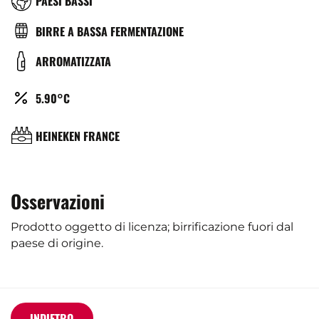
RÉGION
PAESI BASSI
TYPE
BIRRE A BASSA FERMENTAZIONE
DE
COULEUR
ARROMATIZZATA
BIÈRE
ALCOOL
5.90°C
(%)
BRASSERIE
HEINEKEN FRANCE
Osservazioni
Prodotto oggetto di licenza; birrificazione fuori dal
paese di origine.
INDIETRO