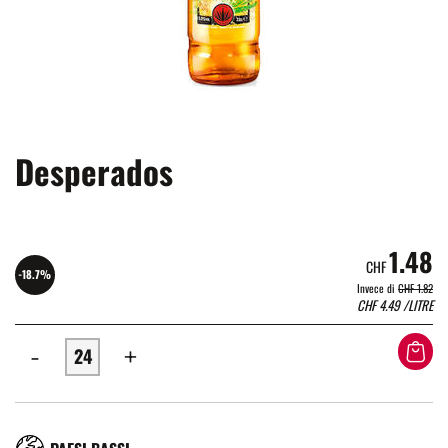
Desperados
1.48
CHF
-18.7%
Invece di
CHF 1.82
CHF
4.49
/LITRE
-
+