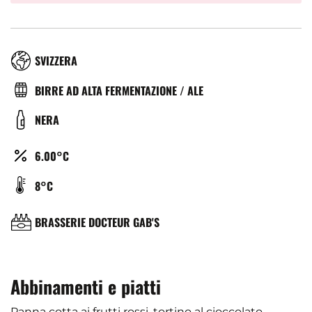
RÉGION
SVIZZERA
TYPE
BIRRE AD ALTA FERMENTAZIONE / ALE
DE
COULEUR
NERA
BIÈRE
ALCOOL
6.00°C
(%)
TEMPÉRATURE
8°C
DE
SERVICE
BRASSERIE
BRASSERIE DOCTEUR GAB'S
(°C)
Abbinamenti e piatti
Panna cotta ai frutti rossi, tortino al cioccolato,