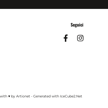
Seguici
Facebook
Insta
with ♥ by Artionet
-
Generated with IceCube2.Net