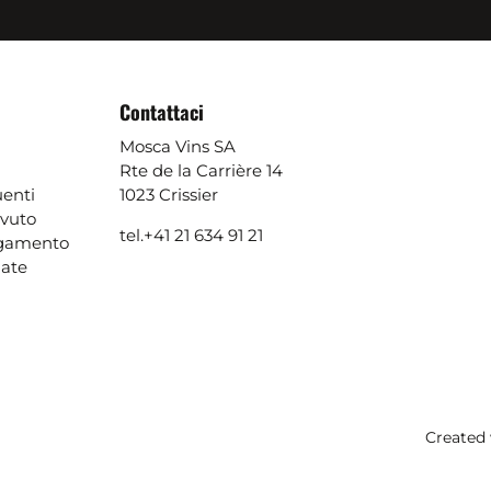
Contattaci
Mosca Vins SA
Rte de la Carrière 14
enti
1023 Crissier
evuto
tel.
+41 21 634 91 21
agamento
ate
Created 