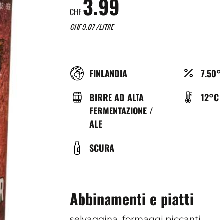
3.99
CHF
CHF
9.07
/LITRE
RÉGION
ALCO
FINLANDIA
7.50
(%)
TYPE
TEMP
BIRRE AD ALTA
12°C
DE
DE
FERMENTAZIONE /
BIÈRE
SERV
ALE
(°C)
COULEUR
SCURA
Abbinamenti e piatti
selvaggina, formaggi piccanti