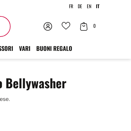
FR
DE
EN
IT
Accedi
Contenuto
Cercare
0
I
der
tuoi
SSORI
VARI
BUONI REGALO
carrello
preferiti
o Bellywasher
ese.