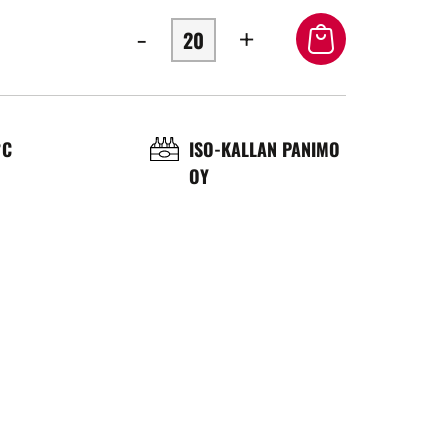
-
+
OL
BRASSERIE
°C
ISO-KALLAN PANIMO
OY
ÉRATURE
ICE