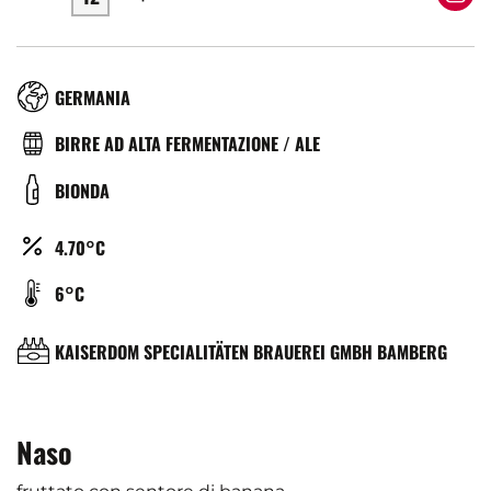
RÉGION
GERMANIA
TYPE
BIRRE AD ALTA FERMENTAZIONE / ALE
DE
COULEUR
BIONDA
BIÈRE
ALCOOL
4.70°C
(%)
TEMPÉRATURE
6°C
DE
SERVICE
BRASSERIE
KAISERDOM SPECIALITÄTEN BRAUEREI GMBH BAMBERG
(°C)
Naso