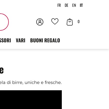
FR
DE
EN
IT
Accedi
Contenuto
Cercare
0
I
der
tuoi
SSORI
VARI
BUONI REGALO
carrello
preferiti
e
a di birre, uniche e fresche.