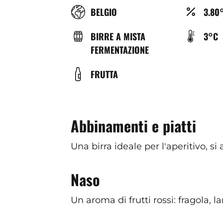
RÉGION
ALCO
BELGIO
3.80
(%)
TYPE
TEMP
BIRRE A MISTA
3°C
DE
DE
FERMENTAZIONE
BIÈRE
SERV
COULEUR
FRUTTA
(°C)
Abbinamenti e piatti
Una birra ideale per l'aperitivo, s
Naso
Un aroma di frutti rossi: fragola, 