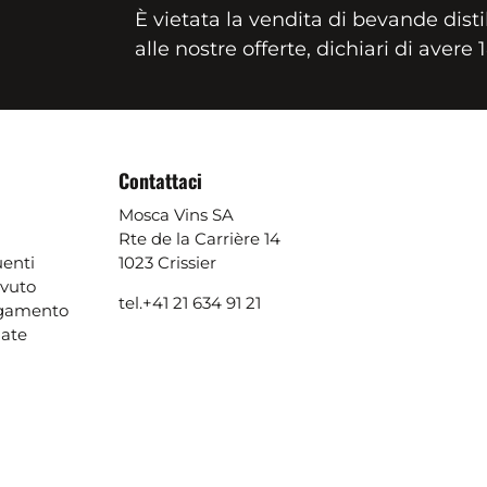
È vietata la vendita di bevande disti
alle nostre offerte, dichiari di avere 
Contattaci
Mosca Vins SA
Rte de la Carrière 14
enti
1023 Crissier
evuto
tel.
+41 21 634 91 21
agamento
ate