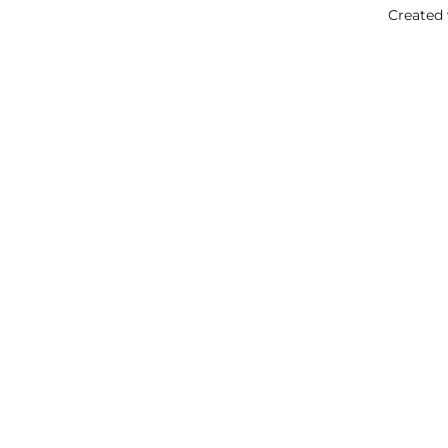
Created 
La tua
OK
selezione