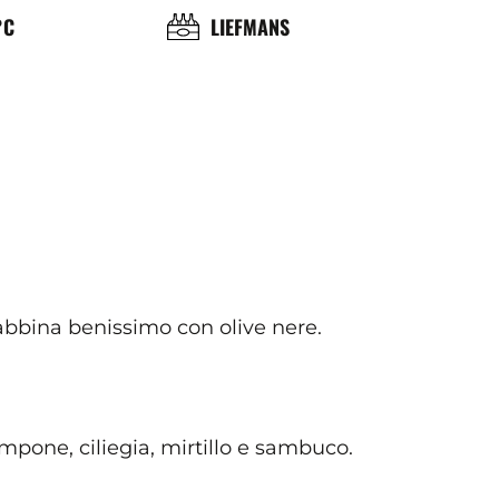
OL
BRASSERIE
°C
LIEFMANS
ÉRATURE
ICE
i abbina benissimo con olive nere.
lampone, ciliegia, mirtillo e sambuco.