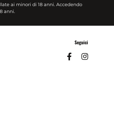
llate ai minori di 18 anni. Accedendo
18 anni.
Seguici
Facebook
Insta