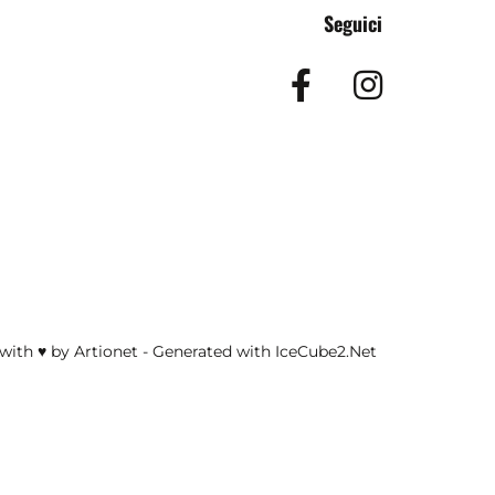
Seguici
Facebook
Insta
with ♥ by Artionet
-
Generated with IceCube2.Net