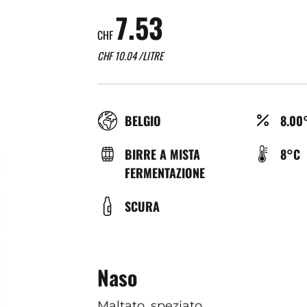
7.53
CHF
CHF
10.04
/LITRE
RÉGION
ALCO
BELGIO
8.00
(%)
TYPE
TEMP
BIRRE A MISTA
8°C
DE
DE
FERMENTAZIONE
BIÈRE
SERV
COULEUR
SCURA
(°C)
Naso
Maltato, speziato