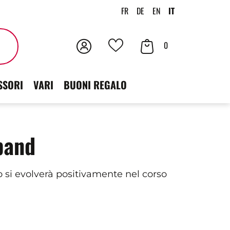
FR
DE
EN
IT
Accedi
Contenuto
Cercare
0
I
der
tuoi
SSORI
VARI
BUONI REGALO
carrello
preferiti
band
to si evolverà positivamente nel corso