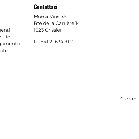
Contattaci
Mosca Vins SA
Rte de la Carrière 14
enti
1023 Crissier
evuto
tel.
+41 21 634 91 21
agamento
ate
Created 