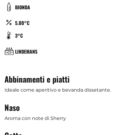
DE
COULEUR
BIONDA
BIÈRE
ALCOOL
5.00°C
(%)
TEMPÉRATURE
3°C
DE
SERVICE
BRASSERIE
LINDEMANS
(°C)
Abbinamenti e piatti
Ideale come aperitivo e bevanda dissetante.
Naso
Aroma con note di Sherry