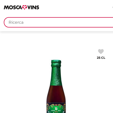
FR
DE
EN
IT
Parole
chiave
25 CL