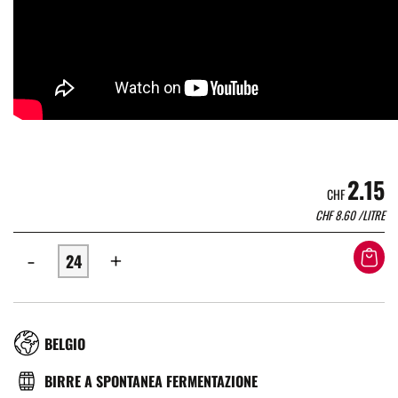
2.15
CHF
CHF
8.60
/LITRE
-
+
RÉGION
BELGIO
TYPE
BIRRE A SPONTANEA FERMENTAZIONE