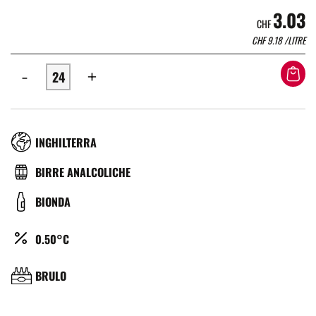
3.03
CHF
CHF
9.18
/LITRE
-
+
RÉGION
INGHILTERRA
TYPE
BIRRE ANALCOLICHE
DE
COULEUR
BIONDA
BIÈRE
ALCOOL
0.50°C
(%)
BRASSERIE
BRULO