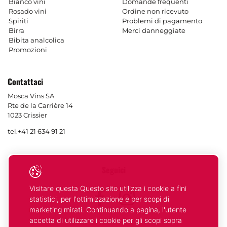
Bianco vini
Domande frequenti
Rosado vini
Ordine non ricevuto
Spiriti
Problemi di pagamento
Birra
Merci danneggiate
Bibita analcolica
Promozioni
Contattaci
Mosca Vins SA
Rte de la Carrière 14
1023 Crissier
tel.
+41 21 634 91 21
Seguici
Visitare questa Questo sito utilizza i cookie a fini
Facebook
Instagram
statistici, per l'ottimizzazione e per scopi di
marketing mirati. Continuando a pagina, l'utente
accetta di utilizzare i cookie per gli scopi sopra