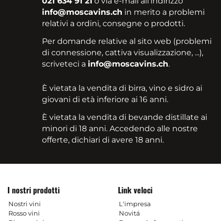
021 634 91 21
o via e-mail all'indirizzo
info@moscavins.ch
in merito a problemi
relativi a ordini, consegne o prodotti.
Per domande relative al sito web (problemi
di connessione, cattiva visualizzazione, ...),
scriveteci a
info@moscavins.ch
.
È vietata la vendita di birra, vino e sidro ai
giovani di età inferiore ai 16 anni.
È vietata la vendita di bevande distillate ai
minori di 18 anni. Accedendo alle nostre
offerte, dichiari di avere 18 anni.
I nostri prodotti
Link veloci
Nostri vini
L'impresa
Rosso vini
Novitá