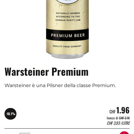
Warsteiner Premium
Warsteiner è una Pilsner della classe Premium.
1.96
CHF
-10.1%
Invece di
CHF 2.18
CHF
3.93
/LITRE