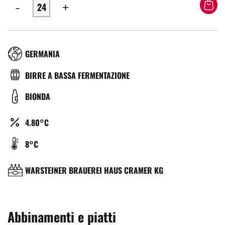
-
+
RÉGION
GERMANIA
TYPE
BIRRE A BASSA FERMENTAZIONE
DE
COULEUR
BIONDA
BIÈRE
ALCOOL
4.80°C
(%)
TEMPÉRATURE
8°C
DE
SERVICE
BRASSERIE
WARSTEINER BRAUEREI HAUS CRAMER KG
(°C)
Abbinamenti e piatti