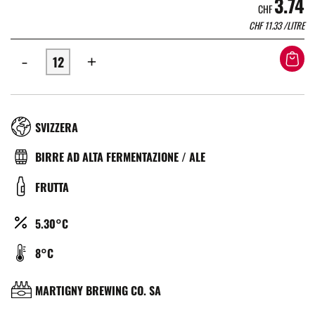
3.74
CHF
CHF
11.33
/LITRE
-
+
RÉGION
SVIZZERA
TYPE
BIRRE AD ALTA FERMENTAZIONE / ALE
DE
COULEUR
FRUTTA
BIÈRE
ALCOOL
5.30°C
(%)
TEMPÉRATURE
8°C
DE
SERVICE
BRASSERIE
MARTIGNY BREWING CO. SA
(°C)