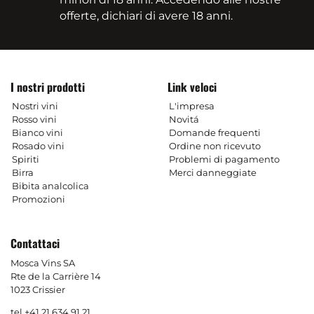
offerte, dichiari di avere 18 anni.
I nostri prodotti
Link veloci
Nostri vini
L'impresa
Rosso vini
Novitá
Bianco vini
Domande frequenti
Rosado vini
Ordine non ricevuto
Spiriti
Problemi di pagamento
Birra
Merci danneggiate
Bibita analcolica
Promozioni
Contattaci
Mosca Vins SA
Rte de la Carrière 14
1023 Crissier
tel.
+41 21 634 91 21