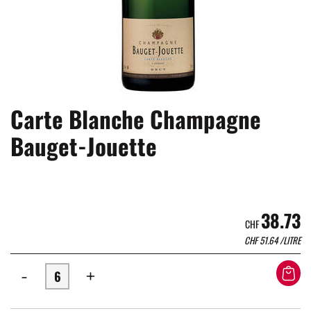
Carte Blanche Champagne
Bauget-Jouette
38.73
CHF
CHF
51.64
/LITRE
-
+