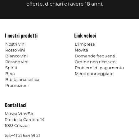
offerte, dichiari di avere 18 anni.
I nostri prodotti
Link veloci
Nostri vini
L'impresa
Rosso vini
Novitá
Bianco vini
Domande frequenti
Rosado vini
Ordine non ricevuto
Spiriti
Problemi di pagamento
Birra
Merci danneggiate
Bibita analcolica
Promozioni
Contattaci
Mosca Vins SA
Rte de la Carrière 14
1023 Crissier
tel.
+41 21 634 91 21