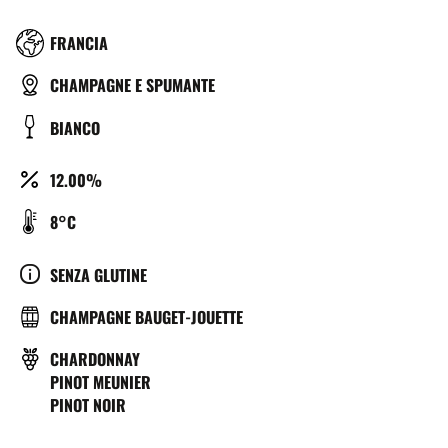
RÉGION
FRANCIA
TYPE
CHAMPAGNE E SPUMANTE
DE
COULEUR
BIANCO
BIÈRE
ALCOOL
12.00%
(%)
TEMPÉRATURE
8°C
DE
SERVICE
CULTURE
SENZA GLUTINE
(°C)
BRASSERIE
CHAMPAGNE BAUGET-JOUETTE
VITIGNO
CHARDONNAY
PINOT MEUNIER
PINOT NOIR