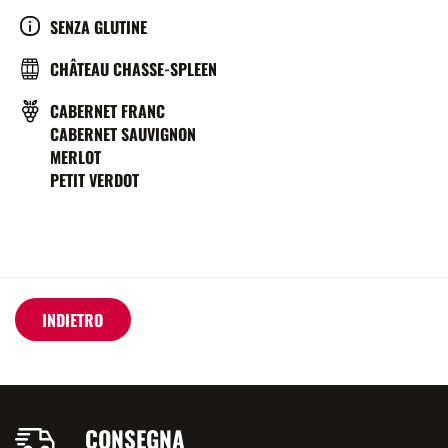
SERVICE
CULTURE
SENZA GLUTINE
(°C)
BRASSERIE
CHÂTEAU CHASSE-SPLEEN
VITIGNO
CABERNET FRANC
CABERNET SAUVIGNON
MERLOT
PETIT VERDOT
INDIETRO
CONSEGNA