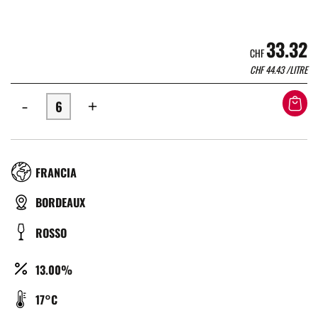
33.32
CHF
CHF
44.43
/LITRE
-
+
RÉGION
FRANCIA
TYPE
BORDEAUX
DE
COULEUR
ROSSO
BIÈRE
ALCOOL
13.00%
(%)
TEMPÉRATURE
17°C
DE