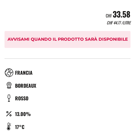
33.58
CHF
CHF
44.77
/LITRE
AVVISAMI QUANDO IL PRODOTTO SARÀ DISPONIBILE
RÉGION
FRANCIA
TYPE
BORDEAUX
DE
COULEUR
ROSSO
BIÈRE
ALCOOL
13.00%
(%)
TEMPÉRATURE
17°C
DE