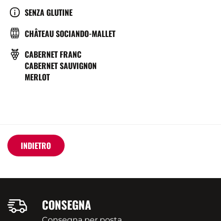
SERVICE
CULTURE
SENZA GLUTINE
(°C)
BRASSERIE
CHÂTEAU SOCIANDO-MALLET
VITIGNO
CABERNET FRANC
CABERNET SAUVIGNON
MERLOT
INDIETRO
CONSEGNA
Consegna per posta