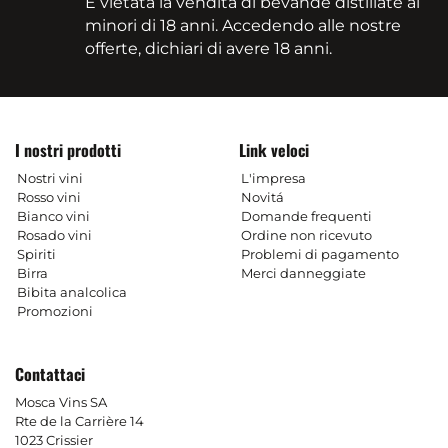
È vietata la vendita di bevande distillate ai
minori di 18 anni. Accedendo alle nostre
offerte, dichiari di avere 18 anni.
I nostri prodotti
Link veloci
Nostri vini
L'impresa
Rosso vini
Novitá
Bianco vini
Domande frequenti
Rosado vini
Ordine non ricevuto
Spiriti
Problemi di pagamento
Birra
Merci danneggiate
Bibita analcolica
Promozioni
Contattaci
Mosca Vins SA
Rte de la Carrière 14
1023 Crissier