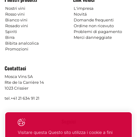
Nostri vini
L'impresa
Rosso vini
Novitá
Bianco vini
Domande frequenti
Rosado vini
Ordine non ricevuto
Spiriti
Problemi di pagamento
Birra
Merci danneggiate
Bibita analcolica
Promozioni
Contattaci
Mosca Vins SA
Rte de la Carrière 14
1023 Crissier
tel.
+41 21 634 91 21
Seguici
Visitare questa Questo sito utilizza i cookie a fini