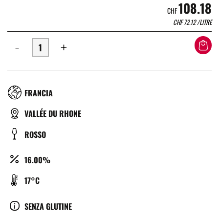
108.18
CHF
CHF
72.12
/LITRE
-
+
RÉGION
FRANCIA
TYPE
VALLÉE DU RHONE
DE
COULEUR
ROSSO
BIÈRE
ALCOOL
16.00%
(%)
TEMPÉRATURE
17°C
DE
SERVICE
CULTURE
SENZA GLUTINE
(°C)