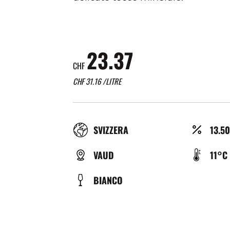
23.37
CHF
CHF
31.16
/LITRE
RÉGION
ALCO
SVIZZERA
13.5
(%)
TYPE
TEMP
VAUD
11°C
DE
DE
COULEUR
BIANCO
BIÈRE
SERV
(°C)