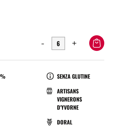
-
+
OL
CULTURE
0%
SENZA GLUTINE
ÉRATURE
BRASSERIE
ARTISANS
VIGNERONS
ICE
D'YVORNE
VITIGNO
DORAL