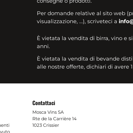
consegne o prodotti.
Per domande relative al sito web (p
visualizzazione, ...), scriveteci a
info
È vietata la vendita di birra, vino e s
anni.
È vietata la vendita di bevande disti
alle nostre offerte, dichiari di avere 
Contattaci
Mosca Vins SA
Rte de la Carrière 14
enti
1023 Crissier
evuto