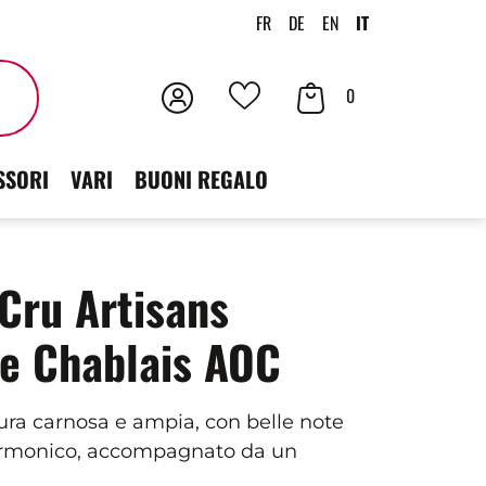
FR
DE
EN
IT
Accedi
Contenuto
Cercare
0
I
der
tuoi
SSORI
VARI
BUONI REGALO
carrello
preferiti
Cru Artisans
ne Chablais AOC
tura carnosa e ampia, con belle note
armonico, accompagnato da un