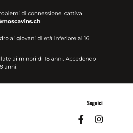
roblemi di connessione, cattiva
@moscavins.ch
.
idro ai giovani di età inferiore ai 16
llate ai minori di 18 anni. Accedendo
18 anni.
Seguici
Facebook
Insta