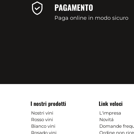
PAGAMENTO
Paga online in modo sicuro
I nostri prodotti
Link veloci
Nostri vini
L'impresa
Rosso vini
Novitá
Bianco vini
Domande frequ
Rosado vini
Ordine non ric