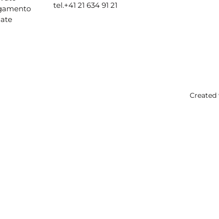
tel.
+41 21 634 91 21
agamento
ate
Created 