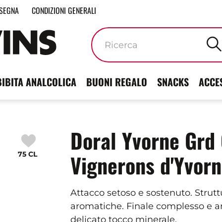
SEGNA
CONDIZIONI GENERALI
Parole
chiave
BIBITA ANALCOLICA
BUONI REGALO
SNACKS
ACCE
Doral Yvorne Grd 
75 CL
Vignerons d'Yvor
Attacco setoso e sostenuto. Strut
aromatiche. Finale complesso e 
delicato tocco minerale.