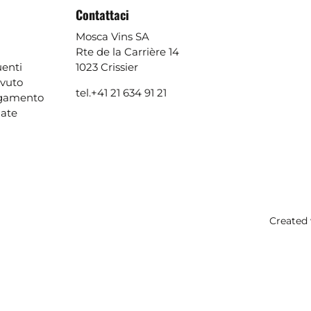
Contattaci
Mosca Vins SA
Rte de la Carrière 14
enti
1023 Crissier
evuto
tel.
+41 21 634 91 21
agamento
ate
Created 