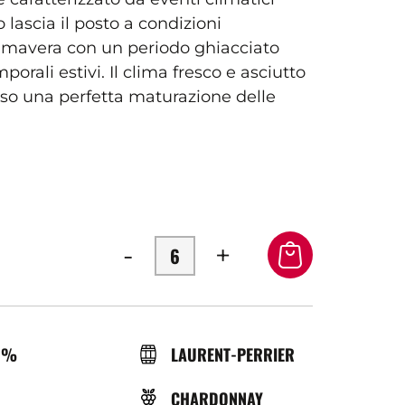
lascia il posto a condizioni
rimavera con un periodo ghiacciato
rali estivi. Il clima fresco e asciutto
o una perfetta maturazione delle
-
+
OL
BRASSERIE
0%
LAURENT-PERRIER
VITIGNO
CHARDONNAY