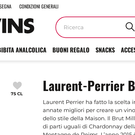
SEGNA
CONDIZIONI GENERALI
Parole
chiave
BIBITA ANALCOLICA
BUONI REGALO
SNACKS
ACCE
Laurent-Perrier B
75 CL
Laurent Perrier ha fatto la scelta 
annate migliori per creare un vino 
dello stile della Maison. Il Brut 
di parti uguali di Chardonnay dell
Montagne de Reims. L’anno 2015 è 