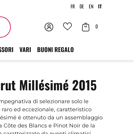
FR
DE
EN
IT
Accedi
Contenuto
Cercare
0
I
der
tuoi
SSORI
VARI
BUONI REGALO
carrello
preferiti
rut Millésimé 2015
impegnativa di selezionare solo le
raro ed eccezionale, caratteristico
Millésimé è ottenuto da un assemblaggio
a Côte des Blancs e Pinot Noir de la
caratterizzato da eventi climatici