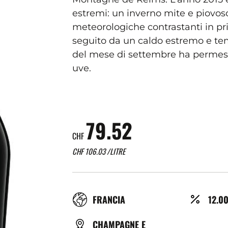
estremi: un inverno mite e piovoso 
meteorologiche contrastanti in p
seguito da un caldo estremo e tempo
del mese di settembre ha permess
uve.
79.52
CHF
CHF
106.03
/LITRE
RÉGION
ALCO
FRANCIA
12.0
(%)
TYPE
CHAMPAGNE E