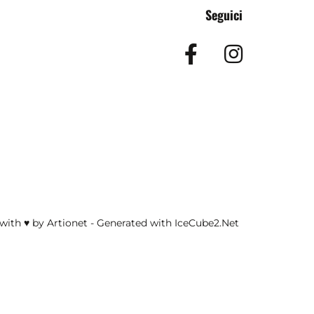
Seguici
Facebook
Insta
with ♥ by Artionet
-
Generated with IceCube2.Net