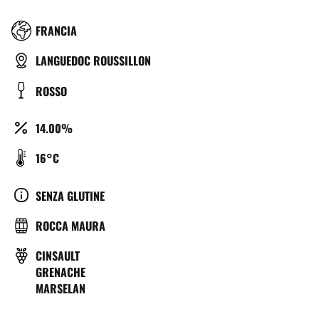
RÉGION
FRANCIA
TYPE
LANGUEDOC ROUSSILLON
DE
COULEUR
ROSSO
BIÈRE
ALCOOL
14.00%
(%)
TEMPÉRATURE
16°C
DE
SERVICE
CULTURE
SENZA GLUTINE
(°C)
BRASSERIE
ROCCA MAURA
VITIGNO
CINSAULT
GRENACHE
MARSELAN