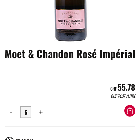
Moet & Chandon Rosé Impérial
55.78
CHF
CHF
74.37
/LITRE
-
+