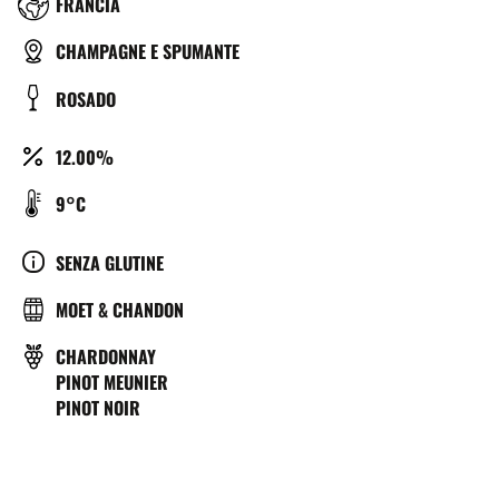
RÉGION
FRANCIA
TYPE
CHAMPAGNE E SPUMANTE
DE
COULEUR
ROSADO
BIÈRE
ALCOOL
12.00%
(%)
TEMPÉRATURE
9°C
DE
SERVICE
CULTURE
SENZA GLUTINE
(°C)
BRASSERIE
MOET & CHANDON
VITIGNO
CHARDONNAY
PINOT MEUNIER
PINOT NOIR