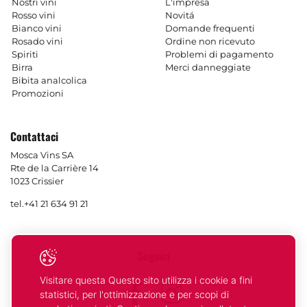
Nostri vini
L'impresa
Rosso vini
Novitá
Bianco vini
Domande frequenti
Rosado vini
Ordine non ricevuto
Spiriti
Problemi di pagamento
Birra
Merci danneggiate
Bibita analcolica
Promozioni
Contattaci
Mosca Vins SA
Rte de la Carrière 14
1023 Crissier
tel.
+41 21 634 91 21
Seguici
Visitare questa Questo sito utilizza i cookie a fini
Facebook
Instagram
statistici, per l'ottimizzazione e per scopi di