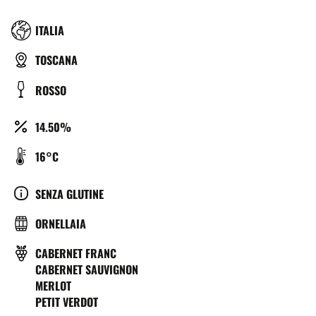
RÉGION
ITALIA
TYPE
TOSCANA
DE
COULEUR
ROSSO
BIÈRE
ALCOOL
14.50%
(%)
TEMPÉRATURE
16°C
DE
SERVICE
CULTURE
SENZA GLUTINE
(°C)
BRASSERIE
ORNELLAIA
VITIGNO
CABERNET FRANC
CABERNET SAUVIGNON
MERLOT
PETIT VERDOT