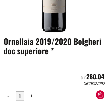
Ornellaia 2019/2020 Bolgheri
doc superiore *
260.04
CHF
CHF
346.72
/LITRE
-
+