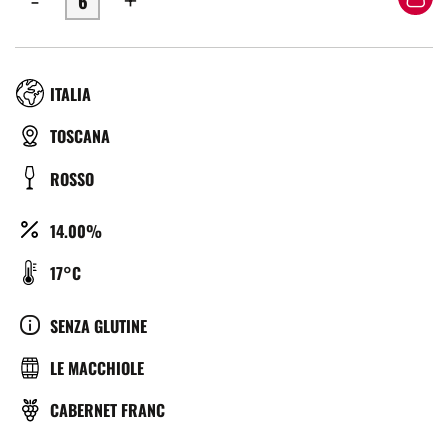
-
+
RÉGION
ITALIA
TYPE
TOSCANA
DE
COULEUR
ROSSO
BIÈRE
ALCOOL
14.00%
(%)
TEMPÉRATURE
17°C
DE
SERVICE
CULTURE
SENZA GLUTINE
(°C)
BRASSERIE
LE MACCHIOLE
VITIGNO
CABERNET FRANC