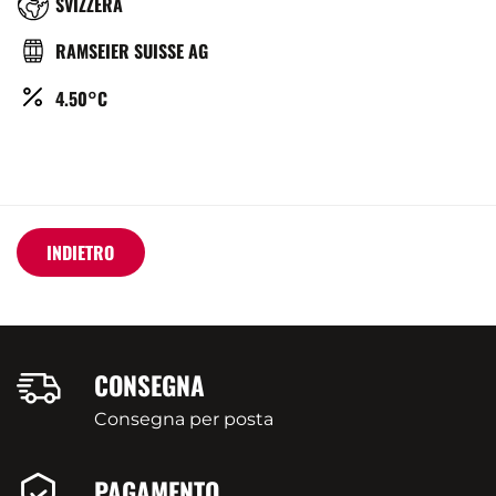
RÉGION
SVIZZERA
BRASSERIE
RAMSEIER SUISSE AG
ALCOOL
4.50°C
(%)
INDIETRO
CONSEGNA
Consegna per posta
PAGAMENTO