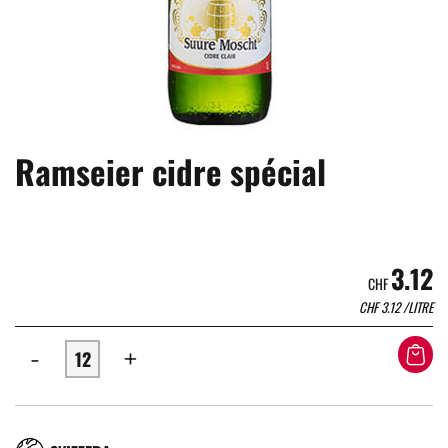
Ramseier cidre spécial
3.12
CHF
CHF
3.12
/LITRE
-
+