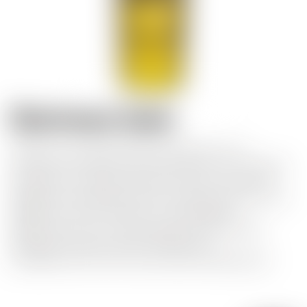
Chartreuse Jaune
È fatto con le stesse piante del Verde, ma in
proporzioni diverse; è meno alcolico e ha un sapore
più dolce, con sapori floreali, di miele e di spezie
(zafferano). Naturalmente può essere bevuto come
digestivo, ma può essere un meraviglioso
abbinamento con i dolci agli agrumi.È l'annata
ideale per iniziare a bere Chartreuse e
probabilmente anche la più facile da degustare.