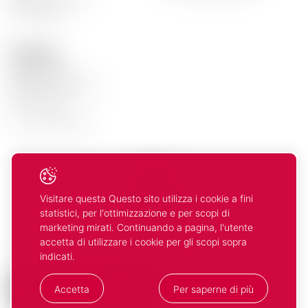
Promozioni
Contattaci
Mosca Vins SA
Rte de la Carrière 14
1023 Crissier
tel.
+41 21 634 91 21
Seguici
Visitare questa Questo sito utilizza i cookie a fini
Facebook
Instagram
statistici, per l'ottimizzazione e per scopi di
marketing mirati. Continuando a pagina, l'utente
accetta di utilizzare i cookie per gli scopi sopra
indicati.
© 2026 Mosca Vins. Tutti i diritti riservati
Accetta
Per saperne di più