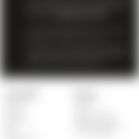
Per domande relative al sito web (problemi
di connessione, cattiva visualizzazione, ...),
scriveteci a
info@moscavins.ch
.
È vietata la vendita di birra, vino e sidro ai
giovani di età inferiore ai 16 anni.
È vietata la vendita di bevande distillate ai
minori di 18 anni. Accedendo alle nostre
offerte, dichiari di avere 18 anni.
I nostri prodotti
Link veloci
Nostri vini
L'impresa
Rosso vini
Novitá
Bianco vini
Domande frequenti
Rosado vini
Ordine non ricevuto
Spiriti
Problemi di pagamento
Birra
Merci danneggiate
Bibita analcolica