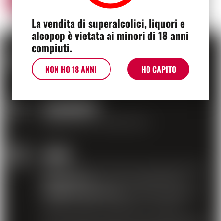
La vendita di superalcolici, liquori e
alcopop è vietata ai minori di 18 anni
compiuti.
CONSEGNA
NON HO 18 ANNI
HO CAPITO
Consegna per posta
PAGAMENTO
Paga online in modo sicuro
AIUTO
Rispondiamo a tutte le tue domande allo
021 634 91 21
o via e-mail all'indirizzo
info@moscavins.ch
in merito a problemi
relativi a ordini, consegne o prodotti.