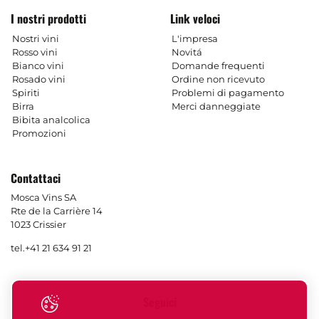
I nostri prodotti
Link veloci
Nostri vini
L'impresa
Rosso vini
Novitá
Bianco vini
Domande frequenti
Rosado vini
Ordine non ricevuto
Spiriti
Problemi di pagamento
Birra
Merci danneggiate
Bibita analcolica
Promozioni
Contattaci
Mosca Vins SA
Rte de la Carrière 14
1023 Crissier
tel.
+41 21 634 91 21
Seguici