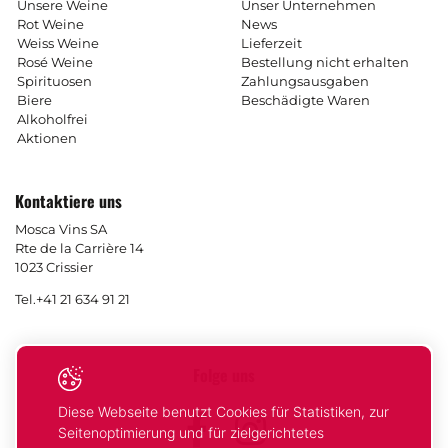
Unsere Weine
Unser Unternehmen
Rot Weine
News
Weiss Weine
Lieferzeit
Rosé Weine
Bestellung nicht erhalten
Spirituosen
Zahlungsausgaben
Biere
Beschädigte Waren
Alkoholfrei
Aktionen
Kontaktiere uns
Mosca Vins SA
Rte de la Carrière 14
1023 Crissier
Tel.
+41 21 634 91 21
Folge uns
Diese Webseite benutzt Cookies für Statistiken, zur
Facebook
Instagram
Seitenoptimierung und für zielgerichtetes