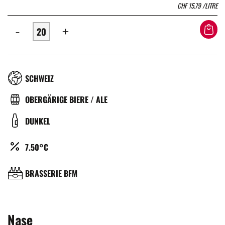
CHF
15.79
/LITRE
-
+
RÉGION
SCHWEIZ
TYPE
OBERGÄRIGE BIERE / ALE
DE
COULEUR
DUNKEL
BIÈRE
ALCOOL
7.50°C
(%)
BRASSERIE
BRASSERIE BFM
Nase