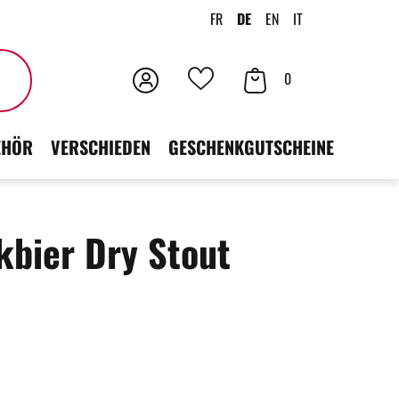
FR
DE
EN
IT
Anmeldung
Ihr
Suchen
0
Deine
Warenkorb
Favoriten
EHÖR
VERSCHIEDEN
GESCHENKGUTSCHEINE
kbier Dry Stout