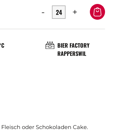
-
+
OL
BRASSERIE
°C
BIER FACTORY
RAPPERSWIL
ÉRATURE
ICE
 Fleisch oder Schokoladen Cake.