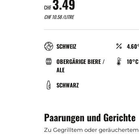
3.49
CHF
CHF
10.58
/LITRE
RÉGION
ALCO
SCHWEIZ
4.60
(%)
TYPE
TEMP
OBERGÄRIGE BIERE /
10°C
DE
DE
ALE
BIÈRE
SERV
COULEUR
SCHWARZ
(°C)
Paarungen und Gerichte
Zu Gegrilltem oder geräuchertem