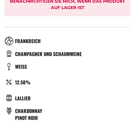
BENACHRICHTIGEN SIE MICH, WENN DAS PRODUKT
AUF LAGER IST
RÉGION
FRANKREICH
TYPE
CHAMPAGNER UND SCHAUMWEINE
DE
COULEUR
WEISS
BIÈRE
ALCOOL
12.50%
(%)
BRASSERIE
LALLIER
REBSORTE
CHARDONNAY
PINOT NOIR