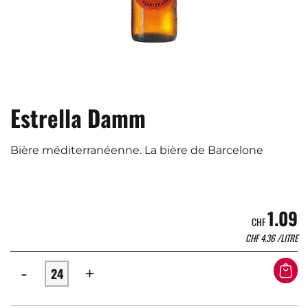
Estrella Damm
Bière méditerranéenne. La bière de Barcelone
1.09
CHF
CHF
4.36
/LITRE
-
+