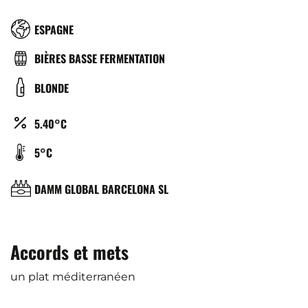
RÉGION
ESPAGNE
TYPE
BIÈRES BASSE FERMENTATION
DE
COULEUR
BLONDE
BIÈRE
ALCOOL
5.40°C
(%)
TEMPÉRATURE
5°C
DE
SERVICE
BRASSERIE
DAMM GLOBAL BARCELONA SL
(°C)
Accords et mets
un plat méditerranéen