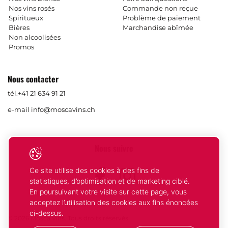
Nos vins rosés
Commande non reçue
Spiritueux
Problème de paiement
Bières
Marchandise abîmée
Non alcoolisées
Promos
Nous contacter
tél.
+41 21 634 91 21
e-mail
info@moscavins.ch
Nous suivre
Ce site utilise des cookies à des fins de
Facebook
Instagram
statistiques, d’optimisation et de marketing ciblé.
En poursuivant votre visite sur cette page, vous
acceptez l’utilisation des cookies aux fins énoncées
ci-dessus.
© 2026 Mosca Vins. Tous droits réservés