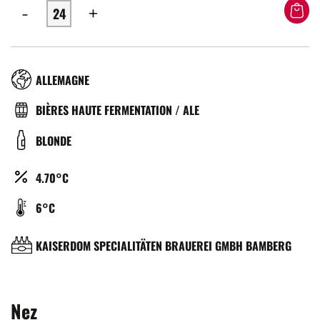
-
+
RÉGION
ALLEMAGNE
TYPE
BIÈRES HAUTE FERMENTATION / ALE
DE
COULEUR
BLONDE
BIÈRE
ALCOOL
4.70°C
(%)
TEMPÉRATURE
6°C
DE
SERVICE
BRASSERIE
KAISERDOM SPECIALITÄTEN BRAUEREI GMBH BAMBERG
(°C)
Nez