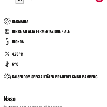
RÉGION
GERMANIA
TYPE
BIRRE AD ALTA FERMENTAZIONE / ALE
DE
COULEUR
BIONDA
BIÈRE
ALCOOL
4.70°C
(%)
TEMPÉRATURE
6°C
DE
SERVICE
BRASSERIE
KAISERDOM SPECIALITÄTEN BRAUEREI GMBH BAMBERG
(°C)
Naso