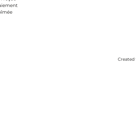
aiement
bîmée
Created 