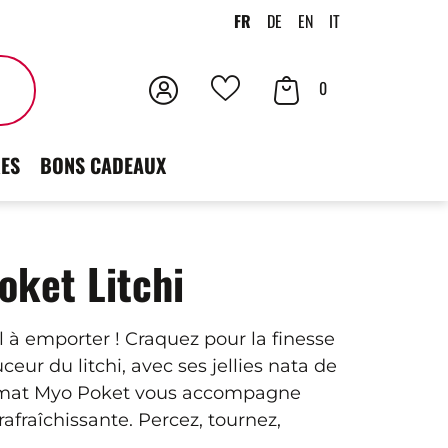
FR
DE
EN
IT
Connexion
Votre
Rechercher
0
Vos
panier
favoris
ES
BONS CADEAUX
oket Litchi
l à emporter ! Craquez pour la finesse
ceur du litchi, avec ses jellies nata de
 format Myo Poket vous accompagne
afraîchissante. Percez, tournez,