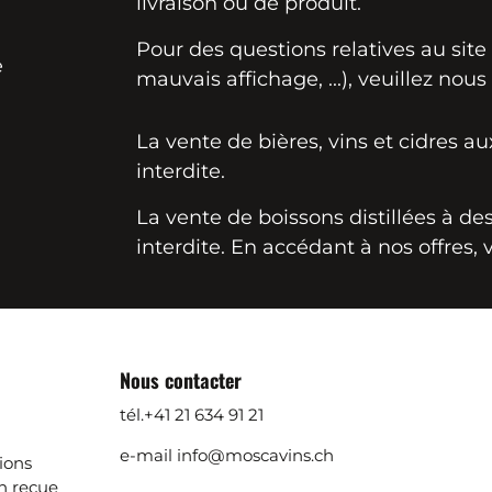
livraison ou de produit.
Pour des questions relatives au sit
e
mauvais affichage, ...), veuillez nous
La vente de bières, vins et cidres a
interdite.
La vente de boissons distillées à d
interdite. En accédant à nos offres, 
Nous contacter
tél.
+41 21 634 91 21
e-mail
info@moscavins.ch
ions
 reçue