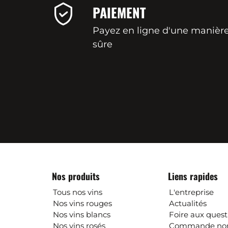
PAIEMENT
Payez en ligne d'une manièr
sûre
Nos produits
Liens rapides
Tous nos vins
L'entreprise
Nos vins rouges
Actualités
Nos vins blancs
Foire aux quest
Nos vins rosés
Commande non