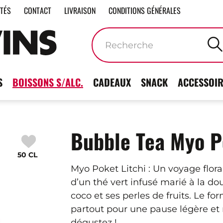
ITÉS
CONTACT
LIVRAISON
CONDITIONS GÉNÉRALES
Mots
clés
S
BOISSONS S/ALC.
CADEAUX
SNACK
ACCESSOIR
Bubble Tea Myo P
50 CL
Myo Poket Litchi : Un voyage flora
d’un thé vert infusé marié à la dou
coco et ses perles de fruits. Le
partout pour une pause légère et r
dégustez !