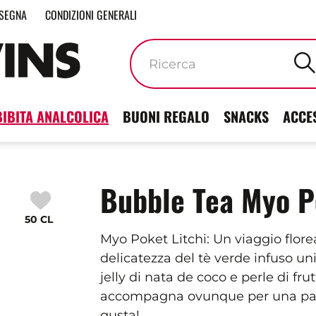
SEGNA
CONDIZIONI GENERALI
Parole
chiave
BIBITA ANALCOLICA
BUONI REGALO
SNACKS
ACCE
Bubble Tea Myo P
50 CL
Myo Poket Litchi: Un viaggio florea
delicatezza del tè verde infuso unit
jelly di nata de coco e perle di fru
accompagna ovunque per una pausa
gusta!