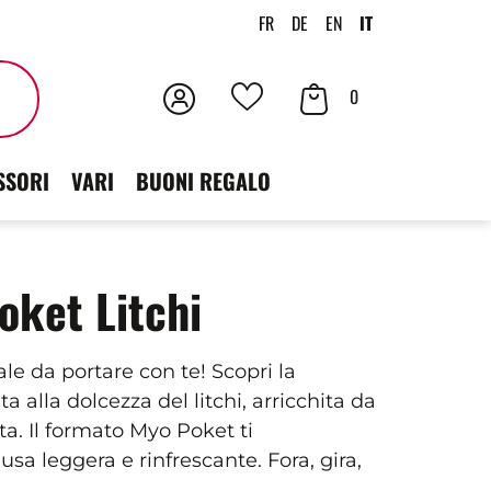
FR
DE
EN
IT
Accedi
Contenuto
Cercare
0
I
der
tuoi
SSORI
VARI
BUONI REGALO
carrello
preferiti
oket Litchi
le da portare con te! Scopri la
a alla dolcezza del litchi, arricchita da
tta. Il formato Myo Poket ti
 leggera e rinfrescante. Fora, gira,