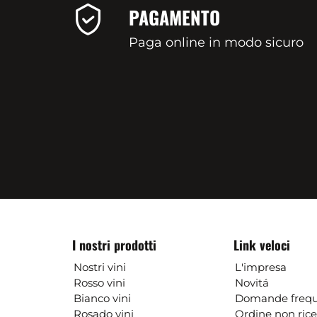
PAGAMENTO
Paga online in modo sicuro
I nostri prodotti
Link veloci
Nostri vini
L'impresa
Rosso vini
Novitá
Bianco vini
Domande frequ
Rosado vini
Ordine non ric