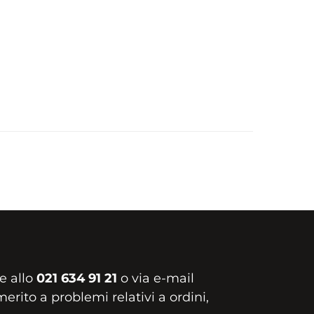
e allo
021 634 91 21
o via e-mail
erito a problemi relativi a ordini,