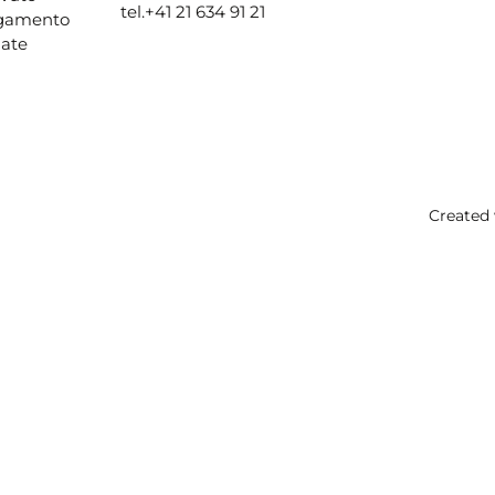
tel.
+41 21 634 91 21
agamento
ate
Created 