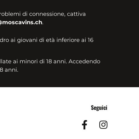
roblemi di connessione, cattiva
@moscavins.ch
.
idro ai giovani di età inferiore ai 16
llate ai minori di 18 anni. Accedendo
18 anni.
Seguici
Facebook
Insta