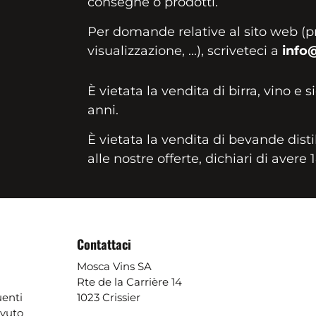
consegne o prodotti.
Per domande relative al sito web (p
visualizzazione, ...), scriveteci a
info
È vietata la vendita di birra, vino e s
anni.
È vietata la vendita di bevande disti
alle nostre offerte, dichiari di avere 
Contattaci
Mosca Vins SA
Rte de la Carrière 14
enti
1023 Crissier
evuto